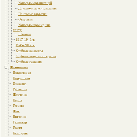
Конверты организаций
Домарочные отправления
Почтовые карточки
Открытки
Конверты прошедшие
почту
Штампы
1917-1945гг.
1945-2017гг.
Клубные конверты
Клубные выпуски открыток
Клубные гашения
Фотоателье
Владимиров
Нордштейн
Исакович
Рубанчик
Шевченко
Перов
Герцева
Шик
Витченко
Гутмахер
Грамм
Камбуров