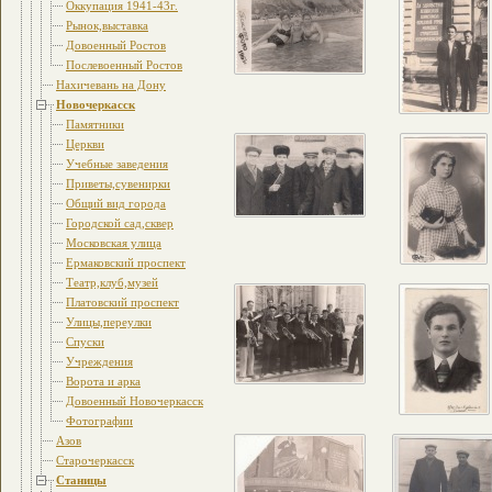
Оккупация 1941-43г.
Рынок,выставка
Довоенный Ростов
Послевоенный Ростов
Нахичевань на Дону
Новочеркасск
Памятники
Церкви
Учебные заведения
Приветы,сувенирки
Общий вид города
Городской сад,сквер
Московская улица
Ермаковский проспект
Театр,клуб,музей
Платовский проспект
Улицы,переулки
Спуски
Учреждения
Ворота и арка
Довоенный Новочеркасск
Фотографии
Азов
Старочеркасск
Станицы