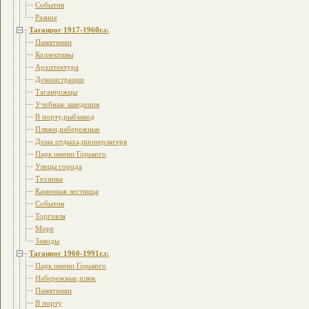
События
Разное
Таганрог 1917-1960г.г.
Памятники
Коллективы
Архитектура
Демонстрации
Таганрожцы
Учебные заведения
В порту,рыбзавод
Пляжи,набережные
Дома отдыха,пионерлагеря
Парк имени Горького
Улицы города
Техника
Каменная лестница
События
Торговля
Море
Заводы
Таганрог 1960-1991г.г.
Парк имени Горького
Набережные,пляж
Памятники
В порту