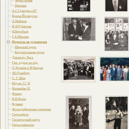
Черно-белые
Цветные
А.С.Суворин и К°
Братья Йохведсон
А.Майзель
И.Я.Рубанчик
В.Воробьев
Г.А.Михлин
Издатель не установлен
Широкий адрес
Разделительная черта
Данзигер. Рига
Сев. худож-ое изд.
Х.Хромов и М.Бахрак
АО Гранберг
С. Г. Шик
Изд-во J.J. W
Наливайко И.
Фишер
В.И.Бреев
Кулаков
Фотографические открытки
Стереофото
Таганрогский округ
Окросоавиахим