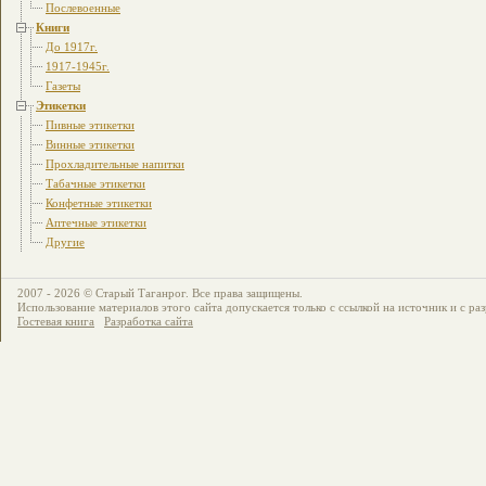
Послевоенные
Книги
До 1917г.
1917-1945г.
Газеты
Этикетки
Пивные этикетки
Винные этикетки
Прохладительные напитки
Табачные этикетки
Конфетные этикетки
Аптечные этикетки
Другие
2007 - 2026 © Старый Таганрог. Все права защищены.
Использование материалов этого сайта допускается только с ссылкой на источник и с ра
Гостевая книга
Разработка сайта