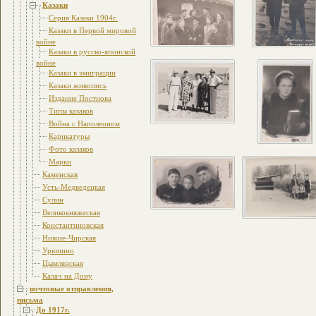
Казаки
Серия Казаки 1904г.
Казаки в Первой мировой
войне
Казаки в русско-японской
войне
Казаки в эмиграции
Казаки живопись
Издание Постнова
Типы казаков
Война с Наполеоном
Карикатуры
Фото казаков
Марки
Каменская
Усть-Медведецкая
Сулин
Великокняжеская
Константиновская
Нижне-Чирская
Урюпино
Цымлянская
Калач на Дону
почтовые отправления,
письма
До 1917г.