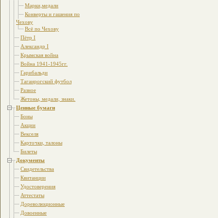
Марки,медали
Конверты и гашения по
Чехову
Всё по Чехову
Пётр I
Александр I
Крымская война
Война 1941-1945гг.
Гарибальди
Таганрогский футбол
Разное
Жетоны, медали, знаки.
Ценные бумаги
Боны
Акции
Векселя
Карточки, талоны
Билеты
Документы
Свидетельства
Квитанции
Удостоверения
Аттестаты
Дореволюционные
Довоенные