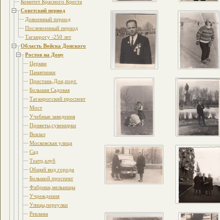
Комитет Красного Креста
Советский период
Довоенный период
Послевоенный период
Таганрогу -250 лет
Область Войска Донского
Ростов на Дону
Церкви
Памятники
Пристань,Дон,порт.
Большая Садовая
Таганрогский проспект
Мост
Учебные заведения
Приветы,сувенирки
Вокзал
Московская улица
Сад
Театр,клуб
Общий вид города
Большой проспект
Фабрики,мельницы
Учреждения
Улицы,переулки
Реклама