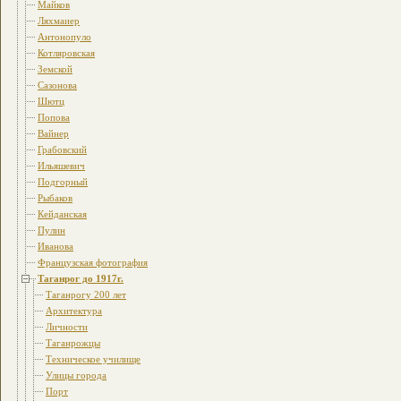
Майков
Ляхмаиер
Антонопуло
Котляровская
Земской
Сазонова
Шютц
Попова
Вайнер
Грабовский
Ильяшевич
Подгорный
Рыбаков
Кейданская
Пулин
Иванова
Французская фотография
Таганрог до 1917г.
Таганрогу 200 лет
Архитектура
Личности
Таганрожцы
Техническое училище
Улицы города
Порт