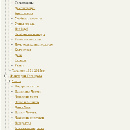
Таганрожцы
Демонстрации
Архитектура
Учебные заведения
Улицы города
Яхт-Клуб
Октябрьская площадь
Каменная лестница
Дома отдыха,пионерлагеря
Коллективы
Дети
Техника
Разное
Таганрог 1991-2015г.г.
Из истории Таганрога
Чехов
Портреты Чехова
Памятники Чехову
Чеховские места
Чехов и Книппер
Дом в Ялте
Памяти Чехова.
Чеховские спектакли
Литература
Коллажные открытки